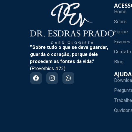
ACESS
Home
Sobre
Equipe
Exames
”Sobre tudo o que se deve guardar,
Contato
guarda o coração, porque dele
procedem as fontes da vida.”
Blog
(Provérbios 4:23)
AJUDA
Downloa
Pergunt
Trabalh
Ouvidori