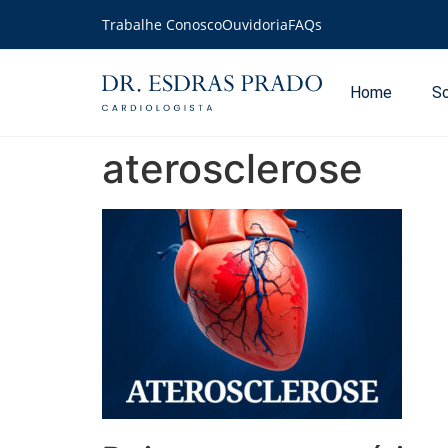
Trabalhe Conosco
Ouvidoria
FAQs
Home
S
aterosclerose