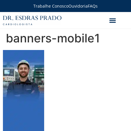
Trabalhe Conosco
Ouvidoria
FAQs
banners-mobile1